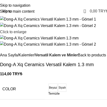
Skip to navigation
0
Menu
0,00
TRY
Skip to main content
Click to enlarge
Ana Sayfa
Kalemler
Versatil Kalem ve Minler
Back to products
Dong-A Xq Ceramics Versatil Kalem 1.3 mm
114,00
TRY₺
Beyaz
Siyah
COLOR
Temizle